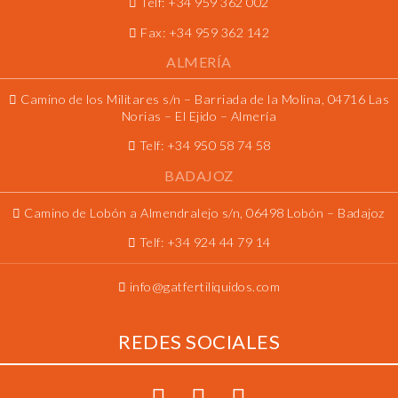
Telf:
+34 959 362 002
Fax:
+34 959 362 142
ALMERÍA
Camino de los Militares s/n – Barriada de la Molina, 04716 Las
Norias – El Ejido – Almería
Telf:
+34 950 58 74 58
BADAJOZ
Camino de Lobón a Almendralejo s/n, 06498 Lobón – Badajoz
Telf:
+34 924 44 79 14
info@gatfertiliquidos.com
REDES SOCIALES