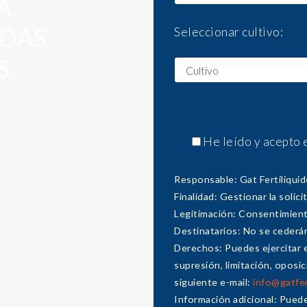
A,
DAS
Seleccionar cultivo:
S.
He leído y acepto 
Responsable: Gat Fertiliquid
Finalidad: Gestionar la solic
Legitimación: Consentimient
Destinatarios: No se cederán
Derechos: Puedes ejercitar 
supresión, limitación, oposi
siguiente e-mail:
info@gatfer
Información adicional: Puede