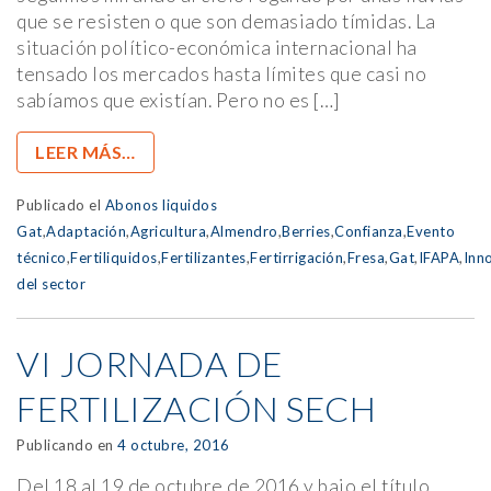
que se resisten o que son demasiado tímidas. La
situación político-económica internacional ha
tensado los mercados hasta límites que casi no
sabíamos que existían. Pero no es […]
LEER MÁS…
Publicado el
Abonos liquidos
Gat
,
Adaptación
,
Agricultura
,
Almendro
,
Berries
,
Confianza
,
Evento
técnico
,
Fertiliquidos
,
Fertilizantes
,
Fertirrigación
,
Fresa
,
Gat
,
IFAPA
,
Inn
del sector
VI JORNADA DE
FERTILIZACIÓN SECH
Publicando en
4 octubre, 2016
Del 18 al 19 de octubre de 2016 y bajo el título