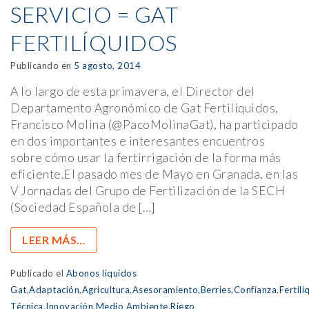
SERVICIO = GAT
FERTILÍQUIDOS
Publicando en
5 agosto, 2014
A lo largo de esta primavera, el Director del
Departamento Agronómico de Gat Fertilíquidos,
Francisco Molina (@PacoMolinaGat), ha participado
en dos importantes e interesantes encuentros
sobre cómo usar la fertirrigación de la forma más
eficiente.El pasado mes de Mayo en Granada, en las
V Jornadas del Grupo de Fertilización de la SECH
(Sociedad Española de […]
LEER MÁS…
Publicado el
Abonos liquidos
Gat
,
Adaptación
,
Agricultura
,
Asesoramiento
,
Berries
,
Confianza
,
Fertili
Técnica
,
Innovación
,
Medio Ambiente
,
Riego