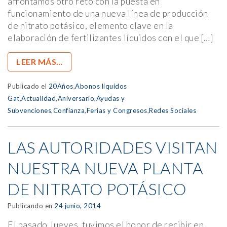
afrontamos otro reto con la puesta en
funcionamiento de una nueva línea de producción
de nitrato potásico, elemento clave en la
elaboración de fertilizantes líquidos con el que […]
LEER MÁS…
Publicado el
20Años
,
Abonos liquidos
Gat
,
Actualidad
,
Aniversario
,
Ayudas y
Subvenciones
,
Confianza
,
Ferias y Congresos
,
Redes Sociales
LAS AUTORIDADES VISITAN
NUESTRA NUEVA PLANTA
DE NITRATO POTÁSICO
Publicando en
24 junio, 2014
El pasado Jueves, tuvimos el honor de recibir en