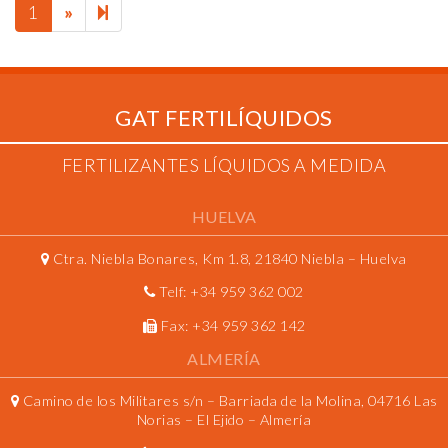
NEXT
2
1
»
PAGE
GAT FERTILÍQUIDOS
FERTILIZANTES LÍQUIDOS A MEDIDA
HUELVA
Ctra. Niebla Bonares, Km 1.8, 21840 Niebla – Huelva
Telf:
+34 959 362 002
Fax:
+34 959 362 142
ALMERÍA
Camino de los Militares s/n – Barriada de la Molina, 04716 Las
Norias – El Ejido – Almería