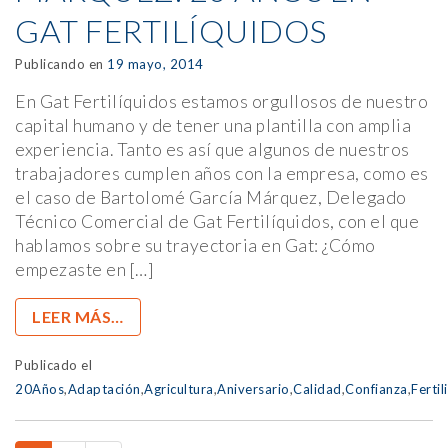
GAT FERTILÍQUIDOS
Publicando en
19 mayo, 2014
En Gat Fertilíquidos estamos orgullosos de nuestro
capital humano y de tener una plantilla con amplia
experiencia. Tanto es así que algunos de nuestros
trabajadores cumplen años con la empresa, como es
el caso de Bartolomé García Márquez, Delegado
Técnico Comercial de Gat Fertilíquidos, con el que
hablamos sobre su trayectoria en Gat: ¿Cómo
empezaste en […]
LEER MÁS…
Publicado el
20Años
,
Adaptación
,
Agricultura
,
Aniversario
,
Calidad
,
Confianza
,
Fertil