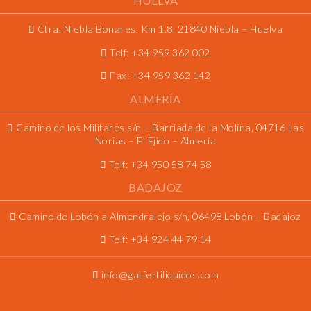
HUELVA
Ctra. Niebla Bonares, Km 1.8, 21840 Niebla – Huelva
Telf:
+34 959 362 002
Fax:
+34 959 362 142
ALMERÍA
Camino de los Militares s/n – Barriada de la Molina, 04716 Las
Norias – El Ejido – Almería
Telf:
+34 950 58 74 58
BADAJOZ
Camino de Lobón a Almendralejo s/n, 06498 Lobón – Badajoz
Telf:
+34 924 44 79 14
info@gatfertiliquidos.com