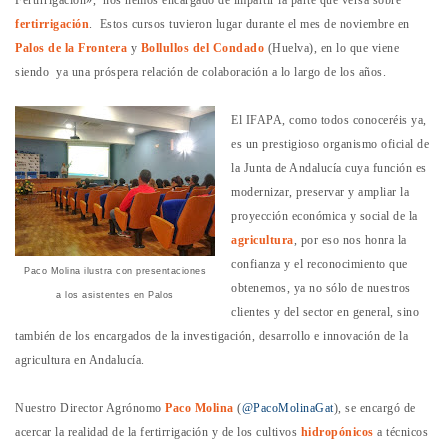
Fertirrigación», nos hemos encargado de
impartir la parte que versa sobre
fertirrigación
. Estos cursos tuvieron lugar durante el mes de noviembre en
Palos
de la Frontera
y
Bollullos
del Condado
(Huelva), en lo que viene
siendo ya una próspera relación de colaboración a lo largo de los años.
El IFAPA, como todos conoceréis ya,
es un prestigioso organismo oficial de
la Junta de Andalucía cuya función es
modernizar, preservar y ampliar la
proyección económica y social de la
agricultura
, por eso nos honra la
confianza y el reconocimiento que
Paco Molina ilustra con presentaciones
obtenemos, ya no sólo de nuestros
a los asistentes en Palos
clientes y del sector en general, sino
también de los encargados de la investigación, desarrollo e innovación de la
agricultura en Andalucía.
Nuestro Director Agrónomo
Paco Molina
(
@PacoMolinaGat
), se encargó de
acercar la realidad de la fertirrigación y de los cultivos
hidropónicos
a técnicos