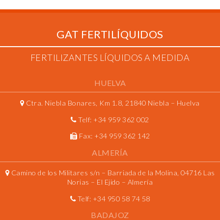
GAT FERTILÍQUIDOS
FERTILIZANTES LÍQUIDOS A MEDIDA
HUELVA
Ctra. Niebla Bonares, Km 1.8, 21840 Niebla – Huelva
Telf:
+34 959 362 002
Fax:
+34 959 362 142
ALMERÍA
Camino de los Militares s/n – Barriada de la Molina, 04716 Las
Norias – El Ejido – Almería
Telf:
+34 950 58 74 58
BADAJOZ