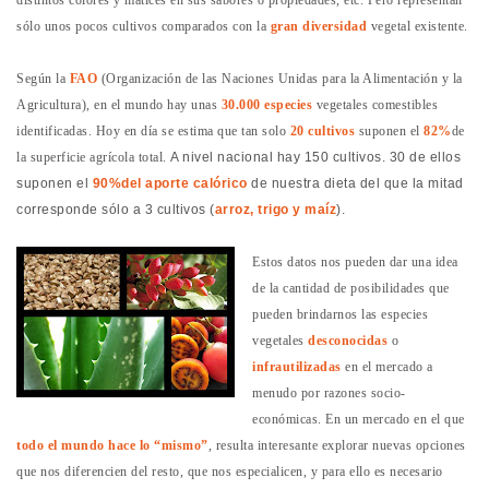
distintos colores y matices en sus sabores o propiedades, etc. Pero representan
sólo unos pocos cultivos comparados con la
gran diversidad
vegetal existente.
Según la
FAO
(Organización de las Naciones Unidas para la Alimentación y la
Agricultura), en el mundo hay unas
30.000 especies
vegetales comestibles
identificadas. Hoy en día se estima que tan solo
20 cultivos
suponen el
82%
de
la superficie agrícola total.
A nivel nacional hay 150 cultivos. 30 de ellos
suponen el
90%
del aporte calórico
de nuestra dieta del que la mitad
corresponde sólo a 3 cultivos (
arroz, trigo y maíz
).
Estos datos nos pueden dar una idea
de la cantidad de posibilidades que
pueden brindarnos las especies
vegetales
desconocidas
o
infrautilizadas
en el mercado a
menudo por razones socio-
económicas. En un mercado en el que
todo el mundo hace lo “mismo”
, resulta interesante explorar nuevas opciones
que nos diferencien del resto, que nos especialicen, y para ello es necesario