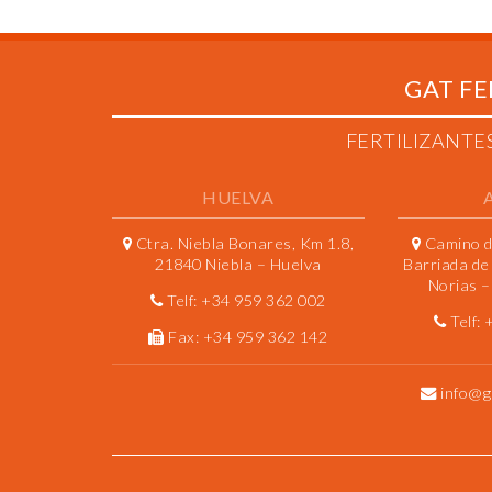
GAT FE
FERTILIZANTE
HUELVA
Ctra. Niebla Bonares, Km 1.8,
Camino de
21840 Niebla – Huelva
Barriada de
Norias – 
Telf:
+34 959 362 002
Telf:
Fax:
+34 959 362 142
info@g