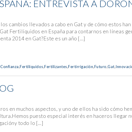
ESPAÑA: ENTREVISTA A DORO
los cambios llevados a cabo en Gat y de cómo estos han 
Gat Fertilíquidos en España para contarnos en líneas g
nta 2014 en Gat?Este es un año […]
,
Confianza
,
Fertiliquidos
,
Fertilizantes
,
Fertirrigación
,
Futuro
,
Gat
,
Innovaci
LOG
tros en muchos aspectos, y uno de ellos ha sido cómo he
ultura.Hemos puesto especial interés en haceros llegar 
gacióny todo lo […]