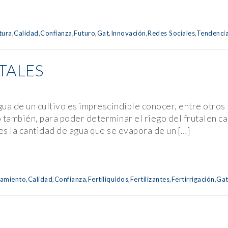
tura
,
Calidad
,
Confianza
,
Futuro
,
Gat
,
Innovación
,
Redes Sociales
,
Tendencia
TALES
ua de un cultivo es imprescindible conocer, entre otros
ro también, para poder determinar el riego del frutalen 
es la cantidad de agua que se evapora de un […]
amiento
,
Calidad
,
Confianza
,
Fertiliquidos
,
Fertilizantes
,
Fertirrigación
,
Ga