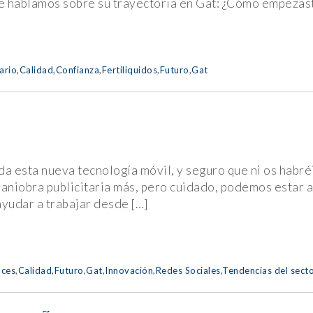
ue hablamos sobre su trayectoria en Gat: ¿Cómo empezast
ario
,
Calidad
,
Confianza
,
Fertiliquidos
,
Futuro
,
Gat
da esta nueva tecnología móvil, y seguro que ni os habré
niobra publicitaria más, pero cuidado, podemos estar ant
ayudar a trabajar desde […]
ces
,
Calidad
,
Futuro
,
Gat
,
Innovación
,
Redes Sociales
,
Tendencias del sect