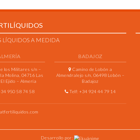
RTILÍQUIDOS
S LÍQUIDOS A MEDIDA
ALMERÍA
BADAJOZ
 los Militares s/n –
Camino de Lobón a
 la Molina, 04716 Las
Almendralejo s/n, 06498 Lobón –
El Ejido – Almería
Badajoz
+34 950 58 74 58
Telf:
+34 924 44 79 14
atfertiliquidos.com
Desarrollo por: