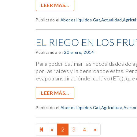
LEER MÁS…
Publicado el
Abonos liquidos Gat
,
Actualidad
,
Agricul
EL RIEGO EN LOS FRU
Publicando en
20 enero, 2014
Para poder estimar las necesidades de ag
por las raíces y la densidadde éstas. Pe
evapotranspiracióndel cultivo (ETc), que 
LEER MÁS…
Publicado el
Abonos liquidos Gat
,
Agricultura
,
Asesor
PREVIOUS
NEXT
«
2
3
4
»
PAGE
PAGE