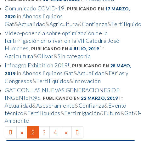
Comunicado COVID-19
,
PUBLICANDO EN
17 MARZO,
in
Abonos liquidos
2020
Gat
&
Actualidad
&
Agricultura
&
Confianza
&
Fertiliquid
Video-ponencia sobre optimización de la
fertirrigación en olivar en la VII Cátedra José
Humanes
,
in
PUBLICANDO EN
4 JULIO, 2019
Agricultura
&
Olivar
&
Sin categoría
Infoagro Exhibition 2019!
,
PUBLICANDO EN
28 MAYO,
in
Abonos liquidos Gat
&
Actualidad
&
Ferias y
2019
Congresos
&
Fertiliquidos
&
Innovación
GAT CON LAS NUEVAS GENERACIONES DE
INGENIER@S
,
in
PUBLICANDO EN
22 MARZO, 2019
Actualidad
&
Asesoramiento
&
Confianza
&
Evento
técnico
&
Fertiliquidos
&
Fertirrigación
&
Futuro
&
Gat
&
M
Ambiente
PREVIOUS
NEXT
15
«
2
3
4
»
PAGE
PAGE