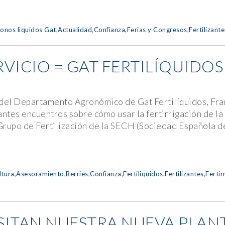
onos liquidos Gat
,
Actualidad
,
Confianza
,
Ferias y Congresos
,
Fertilizante
RVICIO = GAT FERTILÍQUIDOS
or del Departamento Agronómico de Gat Fertilíquidos, F
antes encuentros sobre cómo usar la fertirrigación de l
Grupo de Fertilización de la SECH (Sociedad Española de
ltura
,
Asesoramiento
,
Berries
,
Confianza
,
Fertiliquidos
,
Fertilizantes
,
Fertir
SITAN NUESTRA NUEVA PLAN