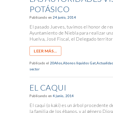
POTÁSICO
Publicando en
24 junio, 2014
El pasado Jueves, tuvimos el honor de rec
Ayuntamiento de Niebla para realizar una 
Huelva, José Fiscal, el Delegado territo
LEER MÁS…
Publicado el
20Años
,
Abonos liquidos Gat
,
Actualida
sector
EL CAQUI
Publicando en
4 junio, 2014
El caqui (o kaki) es un árbol procedente
la familia de los ébanos, y al género Di