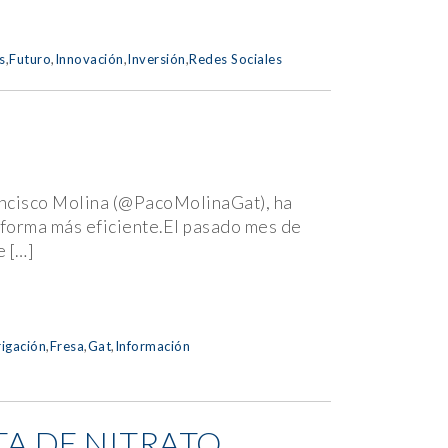
s
,
Futuro
,
Innovación
,
Inversión
,
Redes Sociales
rancisco Molina (@PacoMolinaGat), ha
a forma más eficiente.El pasado mes de
 […]
rigación
,
Fresa
,
Gat
,
Información
TA DE NITRATO