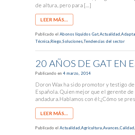
de altura, pero para […]
LEER MÁS…
Publicado el
Abonos liquidos Gat
,
Actualidad
,
Adapta
Técnica
,
Riego
,
Soluciones
,
Tendencias del sector
20 AÑOS DE GAT EN 
Publicando en
4 marzo, 2014
Doron Wax ha sido promotor y testigo de 
Española. Quien mejor que el gerente de 
andadura.Hablamos con él:¿Cómo se prese
LEER MÁS…
Publicado el
Actualidad
,
Agricultura
,
Avances
,
Calidad