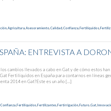
ción
,
Agricultura
,
Asesoramiento
,
Calidad
,
Confianza
,
Fertiliquidos
,
Fertili
ESPAÑA: ENTREVISTA A DORO
los cambios llevados a cabo en Gat y de cómo estos han 
Gat Fertilíquidos en España para contarnos en líneas g
nta 2014 en Gat?Este es un año […]
,
Confianza
,
Fertiliquidos
,
Fertilizantes
,
Fertirrigación
,
Futuro
,
Gat
,
Innovaci