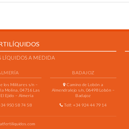
RTILÍQUIDOS
S LÍQUIDOS A MEDIDA
ALMERÍA
BADAJOZ
 los Militares s/n –
Camino de Lobón a
 la Molina, 04716 Las
Almendralejo s/n, 06498 Lobón –
El Ejido – Almería
Badajoz
+34 950 58 74 58
Telf:
+34 924 44 79 14
atfertiliquidos.com