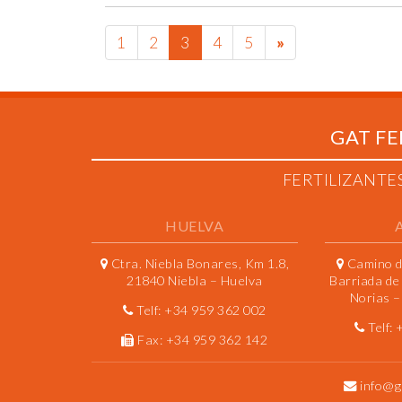
NEXT
1
2
3
4
5
»
PAGE
GAT FE
FERTILIZANTE
HUELVA
Ctra. Niebla Bonares, Km 1.8,
Camino de
21840 Niebla – Huelva
Barriada de
Norias – 
Telf:
+34 959 362 002
Telf:
Fax:
+34 959 362 142
info@g