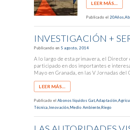
LEER MÁS…
Publicado el
20Años
,
Ab
INVESTIGACIÓN + SE
Publicando en
5 agosto, 2014
A lo largo de esta primavera, el Direct
participado en dos importantes e interes
Mayo en Granada, en las V Jornadas del 
LEER MÁS…
Publicado el
Abonos liquidos Gat
,
Adaptación
,
Agricu
Técnica
,
Innovación
,
Medio Ambiente
,
Riego
LAS AUTORIDADES VI