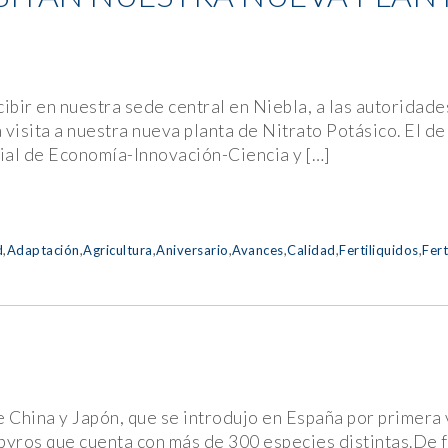
ibir en nuestra sede central en Niebla, a las autoridade
visita a nuestra nueva planta de Nitrato Potásico. El d
rial de Economía-Innovación-Ciencia y […]
d
,
Adaptación
,
Agricultura
,
Aniversario
,
Avances
,
Calidad
,
Fertiliquidos
,
Fert
 de China y Japón, que se introdujo en España por primer
ospyros que cuenta con más de 300 especies distintas.De 