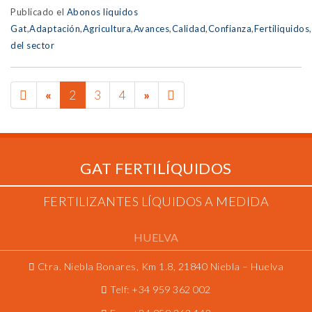
Publicado el
Abonos liquidos
Gat
,
Adaptación
,
Agricultura
,
Avances
,
Calidad
,
Confianza
,
Fertiliquidos
,
del sector
PREVIOUS
NEXT
5
«
2
3
4
»
PAGE
PAGE
GAT FERTILÍQUIDOS
FERTILIZANTES LÍQUIDOS A MEDIDA
HUELVA
Ctra. Niebla Bonares, Km 1.8, 21840 Niebla – Huelva
Telf:
+34 959 362 002