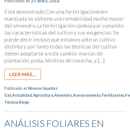
Publicando en
25 enero, 2016
Está demostrado:Con una fertirrigaciónbien
manejada se obtiene una rentabilidad mucho mayor
del almendro.La fertirrigación cambia por completo
las características del cultivo y sus exigencias. Se
puede decir incluso que estamos ante un cultivo
distinto y por tanto todas las técnicas del cultivo
deben adaptarse a este cambio: marcos de
plantación, poda, técnicas de cosecha, y […]
LEER MÁS…
Publicado el
Abonos liquidos
Gat
,
Actualidad
,
Agricultura
,
Almendro
,
Asesoramiento
,
Fertilizantes
,
Fe
Técnica
,
Riego
ANÁLISIS FOLIARES EN