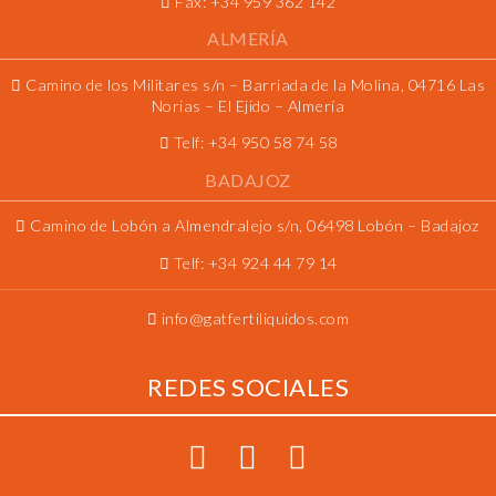
Fax:
+34 959 362 142
ALMERÍA
Camino de los Militares s/n – Barriada de la Molina, 04716 Las
Norias – El Ejido – Almería
Telf:
+34 950 58 74 58
BADAJOZ
Camino de Lobón a Almendralejo s/n, 06498 Lobón – Badajoz
Telf:
+34 924 44 79 14
info@gatfertiliquidos.com
REDES SOCIALES